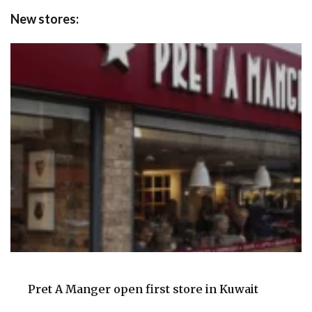
New stores:
Pret A Manger open first store in Kuwait
Ca